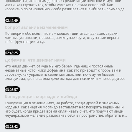
проявляется, что с этим делать. О реализации женской и мужской
части, как сделать так, чтобы мужская не стала основной. Как
корректно по отношению к себе развиваться и выбирать пример для
активации изменений. О конкуренции, пути героя женщины, о
инициативе, о том, как реализовать желание делиться чем-то и
02:44:49
многое другое.
Сопротивление изменениям
Поговорим обо всём, что нам мешает двигаться дальше: страхи,
ложные установки, неврозы, замкнутые круги, отсутствие веры в
себя, фрустрации и т.д.
02:43:25
Дофамин: что движет нами
Что нами движет, откуда мы его берём, где наши постоянные
незаметные источники дофамина, как это приводит к прорывам и
саботажу, как управлять своей мотивацией, почему не бывает
альтруизма, где на самом деле выгода для психики и многое другое.
03:05:57
Конкуренция: мортидо и либидо
Конкуренция в отношениях, на работе, среди друзей и знакомых.
Гордыня: как энергия мортидо заставляет нас покорять вершины, и
что будет, когда придёт время оплачивать счёт. Что подумают люди,
неудержимое желание разместить себя в пространстве, обратить на
себя внимание, произвести впечатление, показать, кто тут кто и чего
стоит, доказать свою правоту, быть self-made.
03:23:42