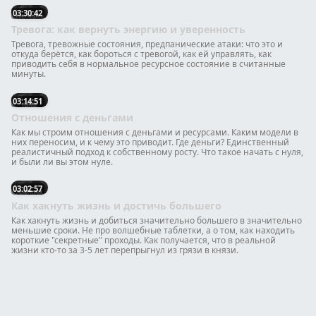
так, что границы ограничивают нас самих.
03:30:42
Тревога: как вернуть энергию и уверенность
Тревога, тревожные состояния, предпанические атаки: что это и
откуда берётся, как бороться с тревогой, как ей управлять, как
приводить себя в нормальное ресурсное состояние в считанные
минуты.
03:14:51
Отношения с деньгами
Как мы строим отношения с деньгами и ресурсами. Каким модели в
них переносим, и к чему это приводит. Где деньги? Единственный
реалистичный подход к собственному росту. Что такое начать с нуля,
и были ли вы этом нуле.
03:02:57
Как хакнуть жизнь и достичь большего
Как хакнуть жизнь и добиться значительно большего в значительно
меньшие сроки. Не про волшебные таблетки, а о том, как находить
короткие "секретные" проходы. Как получается, что в реальной
жизни кто-то за 3-5 лет перепрыгнул из грязи в князи.