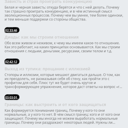
Зависть и страх проиграть конкуренцию
Белая и черная зависть: откуда берётся и что с ней делать. Почему
так страшно проиграть конкуренцию, и в чём истинный смысл
эволюционных процессов. Почему чем вы умнее, тем более одиноки,
и тем меньше поддержки со стороны общества.
02:33:46
Диады: как мы строим отношения
Обо всем живом и неживом, к чему мы имеем какое-то отношение.
Как это работает, на каких принципах основывается. Как мы строим
отношения с людьми, деньгами, ресурсами, своим телом и т.д.
02:42:12
Выход из тупика: прощание с иллюзией
Стопоры и иллюзии, которые мешают двигаться дальше. О том, как
их преодолеть, не размазывая себя об стену, как пройти это с
профитом для себя. Плюс тут же будет очень крутое и
трансформирующее упражнение, которое даст ответы на вопрос «где
мой проход вперёд» прямо на тренинге.
03:03:01
Границы: как выстроить и от кого защищаться
Как формируется понимание границ. Почему у кого-то они
нормальные, а у кого-то нет. В чём смысл границ: кого и от кого они
защищают. Почему мы иногда не можем выработать нормальные
границы. Почему они раздражают некоторых людей. Нужны ли
границы с родителями и детьми и везде ли они уместны. Бывает ли