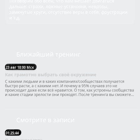
Поговорим обо всём, что нам мешает двигаться
дальше: страхи, ложные установки, неврозы,
замкнутые круги, отсутствие веры в себя, фрустрации
и т.д.
Ближайший тренинг
23 авг 18:00 Мск
Как грамотно выбрать своё окружение
С какими людьми и в каких компаниях/сообществах получается
быстро расти, а с какими нет. И почему в 95% случаев это не
происходит даже если всё нравится. О том, как устроены сообщества
и какие стадии зрелости они проходят. После тренинга вы сможете
легко понять, где какое и как устроено. Какое на работе, какое в
компании с друзьями, какое в школе в род комитете, какое было то,
где вы 3 года назад проходили обучение.
Смотрите в записи
01:25:44