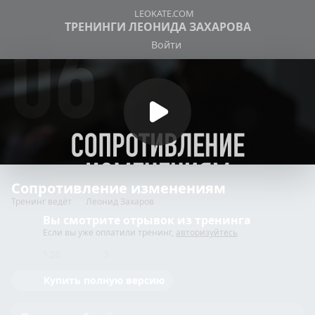
LEOKATE.COM
ТРЕНИНГИ ЛЕОНИДА ЗАХАРОВА
Войти
Сопротивление изменениям
Тренинг ведёт
Леонид Захаров
Вы смотрите отрывок из тренинга
Если вы уже оплатили тренинг,
авторизуйтесь
126
3
Купить полную версию